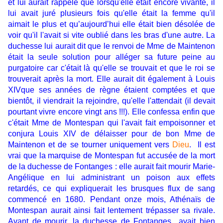
et lui aurait rappelé que lorsqu'elle était encore vivante, il
lui avait juré plusieurs fois qu'elle était la femme qu'il
aimait le plus et qu’aujourd’hui elle était bien désolée de
voir qu'il l'avait si vite oublié dans les bras d'une autre. La
duchesse lui aurait dit que le renvoi de Mme de Maintenon
était la seule solution pour alléger sa future peine au
purgatoire car c'était là qu'elle se trouvait et que le roi se
trouverait après la mort. Elle aurait dit également à Louis
XIVque ses années de règne étaient comptées et que
bientôt, il viendrait la rejoindre, qu'elle l'attendait (il devait
pourtant vivre encore vingt ans !!!). Elle confessa enfin que
c'était Mme de Montespan qui l'avait fait empoisonner et
conjura Louis XIV de délaisser pour de bon Mme de
Maintenon et de se tourner uniquement vers
Dieu
. Il est
vrai que la marquise de Montespan fut accusée de la mort
de la duchesse de Fontanges : elle aurait fait mourir Marie-
Angélique en lui administrant un poison aux effets
retardés, ce qui expliquerait les brusques flux de sang
commencé en 1680. Pendant onze mois, Athénaïs de
Montespan aurait ainsi fait lentement trépasser sa rivale.
Avant de mourir, la duchesse de Fontanges avait bien