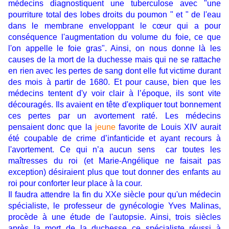
médecins diagnostiquent une tuberculose avec "une
pourriture total des lobes droits du poumon " et " de l'eau
dans le membrane enveloppant le cœur qui a pour
conséquence l'augmentation du volume du foie, ce que
l'on appelle le foie gras". Ainsi, on nous donne là les
causes de la mort de la duchesse mais qui ne se rattache
en rien avec les pertes de sang dont elle fut victime durant
des mois à partir de 1680. Et pour cause, bien que les
médecins tentent d'y voir clair à l’époque, ils sont vite
découragés. Ils avaient en tête d'expliquer tout bonnement
ces pertes par un avortement raté. Les médecins
pensaient donc que la
jeune
favorite de Louis XIV aurait
été coupable de crime d’infanticide et ayant recours à
l'avortement. Ce qui n’a aucun sens car toutes les
maîtresses du roi (et Marie-Angélique ne faisait pas
exception) désiraient plus que tout donner des enfants au
roi pour conforter leur place à la cour.
Il faudra attendre la fin du XXe siècle pour qu'un médecin
spécialiste, le professeur de gynécologie Yves Malinas,
procède à une étude de l'autopsie. Ainsi, trois siècles
après la mort de la duchesse ce spécialiste réussi à