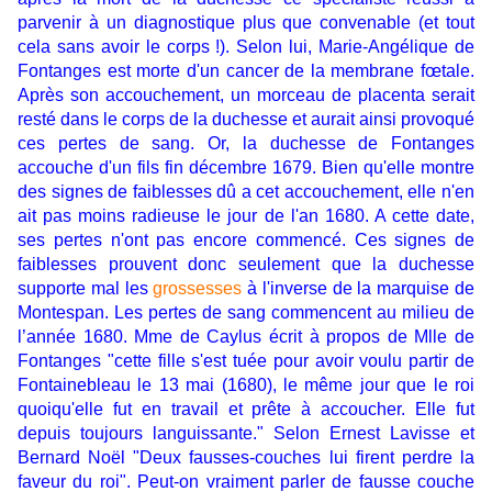
parvenir à un diagnostique plus que convenable (et tout
cela sans avoir le corps !). Selon lui, Marie-Angélique de
Fontanges est morte d'un cancer de la membrane fœtale.
Après son accouchement, un morceau de placenta serait
resté dans le corps de la duchesse et aurait ainsi provoqué
ces pertes de sang. Or, la duchesse de Fontanges
accouche d'un fils fin décembre 1679. Bien qu'elle montre
des signes de faiblesses dû a cet accouchement, elle n'en
ait pas moins radieuse le jour de l'an 1680. A cette date,
ses pertes n'ont pas encore commencé. Ces signes de
faiblesses prouvent donc seulement que la duchesse
supporte mal les
grossesses
à l'inverse de la marquise de
Montespan. Les pertes de sang commencent au milieu de
l’année 1680. Mme de Caylus écrit à propos de Mlle de
Fontanges "cette fille s'est tuée pour avoir voulu partir de
Fontainebleau le 13 mai (1680), le même jour que le roi
quoiqu'elle fut en travail et prête à accoucher. Elle fut
depuis toujours languissante." Selon Ernest Lavisse et
Bernard Noël "Deux fausses-couches lui firent perdre la
faveur du roi". Peut-on vraiment parler de fausse couche