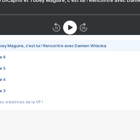
 DiCaprio et Tobey Maguire, c'est lui ! Rencontre avec Dam
bey Maguire, c'est lui ! Rencontre avec Damien Witecka
e 6
e 5
e 4
e 3
s créatrices de la VF !
e 2
e 1
e Mektoub My Love arrive enfin ! Rencontre avec Shaïn Boumedine et Sal