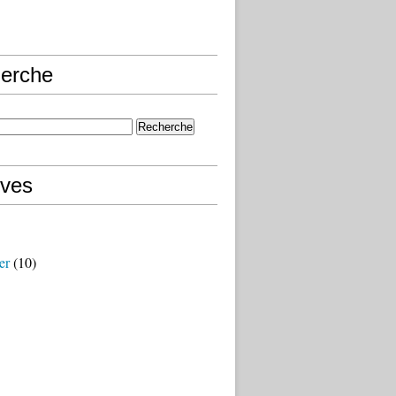
erche
ives
er
(10)