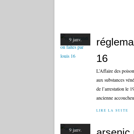
régleman
9 janv.
16
L’Affaire des poison
aux substances vénén
de l’arrestation le
ancienne accoucheus
LIRE LA SUITE
arsenic
9 janv.