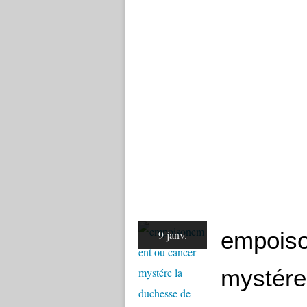
empoiso
9 janv.
mystére