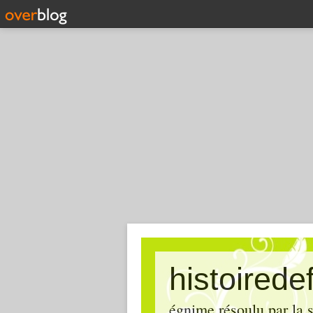
histoired
égnime résoulu par la s