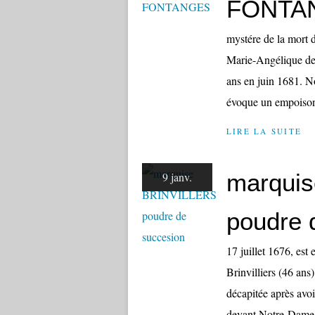
FONTA
mystére de la mort
Marie-Angélique de 
ans en juin 1681. N
évoque un empoison
LIRE LA SUITE
marqui
9 janv.
poudre 
17 juillet 1676, est
Brinvilliers (46 ans
décapitée après avoi
devant Notre-Dame.