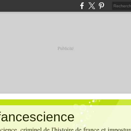
Publicité
efancescience
cience ,criminel de l'histoire de france et impostur